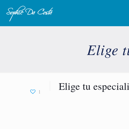
Elige 
Elige tu especia
1