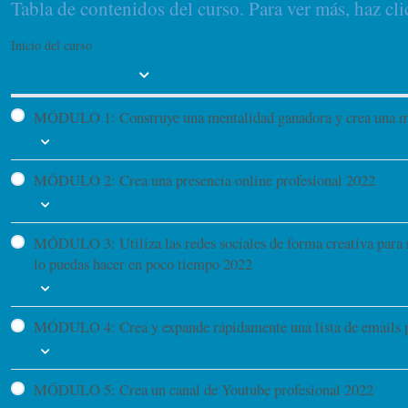
Tabla de contenidos del curso. Para ver más, haz cli
Cómo venderlo 2022
Inicio del curso
Expandir todo
Cómo seguir vendiéndolo después del lanzamiento
MÓDULO 1: Construye una mentalidad ganadora y crea una marc
5 Temas
MÓDULO 2: Crea una presencia online profesional 2022
Cómo hacer este Programa de Mentoría 2022
6 Temas
Crea una Mentalidad Ganadora 2022
MÓDULO 3: Utiliza las redes sociales de forma creativa para re
ACTUALIZACIÓN 2023: Cómo crear una web en 30 seg con IA (
Casos reales para inspiración y motivación 2022
lo puedas hacer en poco tiempo 2022
Tu dominio 2022
9 Temas
Elige tu especialización 2022
Estructura de tu web 2022
MÓDULO 4: Crea y expande rápidamente una lista de emails par
Crea una marca personal auténtica y coherente con tus valores
IMPORTANTE! Ver y leer esto primero: Ventajas y desventajas
5 Temas
Recomendaciones para tu web 2022
Cómo utilizar tu página personal de Facebook 2022
MÓDULO 5: Crea un canal de Youtube profesional 2022
Comprar hosting y dominio 2022
El dinero está aquí 2022
Cómo utilizar tu página de Business de Facebook 2022