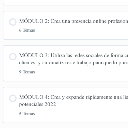
Contenido de la Lección
MÓDULO 2: Crea una presencia online profesio
6 Temas
Cómo hacer este Programa de Mentoría 2022
Contenido de la Lección
Crea una Mentalidad Ganadora 2022
MÓDULO 3: Utiliza las redes sociales de forma cre
clientes, y automatiza este trabajo para que lo p
ACTUALIZACIÓN 2023: Cómo crear una web en 30 s
Casos reales para inspiración y motivación 2022
9 Temas
Tu dominio 2022
Contenido de la Lección
Elige tu especialización 2022
MÓDULO 4: Crea y expande rápidamente una lista d
potenciales 2022
Estructura de tu web 2022
IMPORTANTE! Ver y leer esto primero: Ventajas y 
Crea una marca personal auténtica y coherente con 
5 Temas
Recomendaciones para tu web 2022