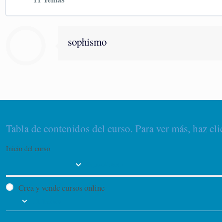
Contenido de la Lección
sophismo
Cómo preparar tu curso online (Primera parte)
Cómo preparar tu curso online (Segunda parte)
Tabla de contenidos del curso. Para ver más, haz cli
Cómo hacer el curso
Inicio del curso
Dónde alojarlo
Expandir todo
Crea y vende cursos online
Crea tu academia online con Learndash, primera pa
11 Temas