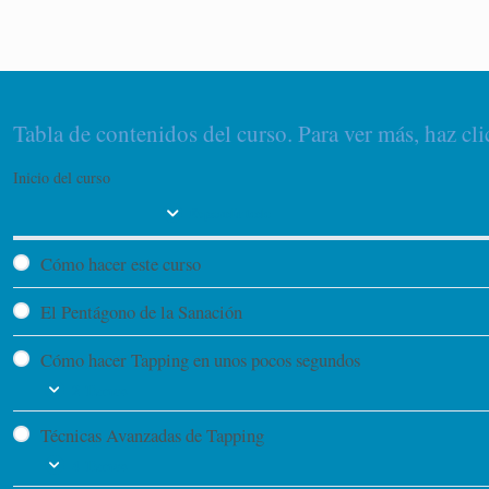
Demostración de Tapping al Niñ@ Interior
Audios de Tapping
Tabla de contenidos del curso. Para ver más, haz cli
Inicio del curso
Expandir todo
Cómo hacer este curso
El Pentágono de la Sanación
Cómo hacer Tapping en unos pocos segundos
2 Temas
Técnicas Avanzadas de Tapping
Repaso rápido de la Técnica Completa de Tapping
4 Temas