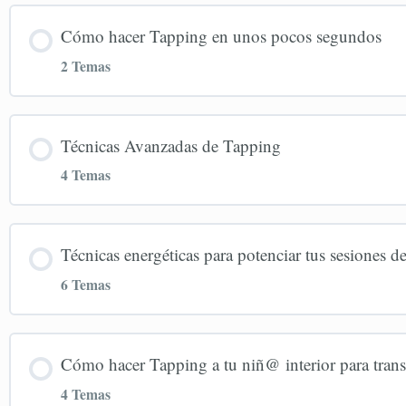
Cómo hacer Tapping en unos pocos segundos
2 Temas
Contenido de la Lección
Técnicas Avanzadas de Tapping
4 Temas
Repaso rápido de la Técnica Completa de Tapping
Contenido de la Lección
Variantes Simplificadas de Tapping
Técnicas energéticas para potenciar tus sesiones 
6 Temas
Técnicas Avanzadas de Tapping 1
Contenido de la Lección
Técnicas Avanzadas de Tapping 2
Cómo hacer Tapping a tu niñ@ interior para tran
4 Temas
Cómo Fomentar tu Intuición y Canalizar las Frases